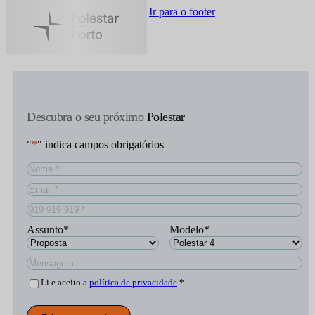
Saltar para o conteúdo principal
Ir para o footer
Descubra o seu próximo
Polestar
"
*
" indica campos obrigatórios
Nome
*
Email
*
Telefone
*
Assunto
*
Modelo
*
Mensagem
Consentimento
*
Li e aceito a
política de privacidade
.
*
Recaptcha